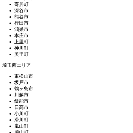
寄居町
深谷市
熊谷市
行田市
鴻巣市
本庄市
上里町
神川町
美里町
埼玉西エリア
東松山市
坂戸市
鶴ヶ島市
川越市
飯能市
日高市
小川町
滑川町
嵐山町
鳩山町