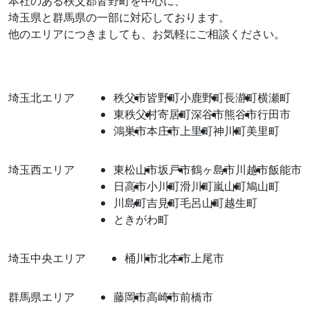
本社のある秩父郡皆野町を中心に、
埼玉県と群馬県の一部に対応しております。
他のエリアにつきましても、お気軽にご相談ください。
埼玉北エリア
秩父市
皆野町
小鹿野町
長瀞町
横瀬町
東秩父村
寄居町
深谷市
熊谷市
行田市
鴻巣市
本庄市
上里町
神川町
美里町
埼玉西エリア
東松山市
坂戸市
鶴ヶ島市
川越市
飯能市
日高市
小川町
滑川町
嵐山町
鳩山町
川島町
吉見町
毛呂山町
越生町
ときがわ町
埼玉中央エリア
桶川市
北本市
上尾市
群馬県エリア
藤岡市
高崎市
前橋市