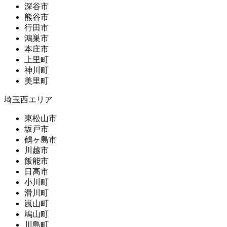
深谷市
熊谷市
行田市
鴻巣市
本庄市
上里町
神川町
美里町
埼玉西エリア
東松山市
坂戸市
鶴ヶ島市
川越市
飯能市
日高市
小川町
滑川町
嵐山町
鳩山町
川島町