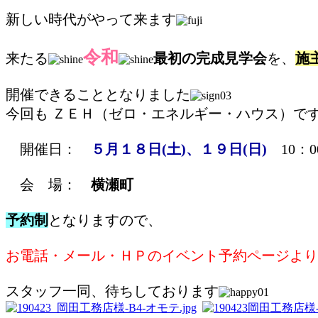
新しい時代がやって来ます
令和
来たる
最初の完成見学会
を、
施
開催できることとなりました
今回も ＺＥＨ（ゼロ・エネルギー・ハウス）で
開催日：
５月１８日(土)、１９日(日)
10：0
会 場：
横瀬町
予約制
となりますので、
お電話・メール・ＨＰのイベント予約ページより
スタッフ一同、待ちしております