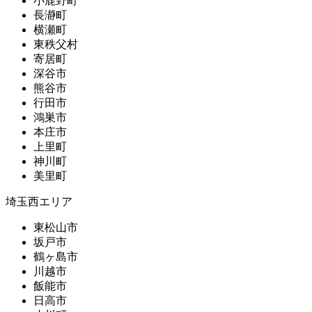
小鹿野町
長瀞町
横瀬町
東秩父村
寄居町
深谷市
熊谷市
行田市
鴻巣市
本庄市
上里町
神川町
美里町
埼玉西エリア
東松山市
坂戸市
鶴ヶ島市
川越市
飯能市
日高市