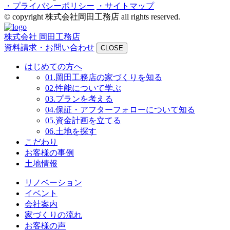
・プライバシーポリシー
・サイトマップ
© copyright 株式会社岡田工務店 all rights reserved.
株式会社 岡田工務店
資料請求・お問い合わせ
CLOSE
はじめての方へ
01.
岡田工務店の家づくりを知る
02.
性能について学ぶ
03.
プランを考える
04.
保証・アフターフォローについて知る
05.
資金計画を立てる
06.
土地を探す
こだわり
お客様の事例
土地情報
リノベーション
イベント
会社案内
家づくりの流れ
お客様の声