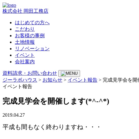
株式会社 岡田工務店
はじめての方へ
こだわり
お客様の事例
土地情報
リノベーション
イベント
会社案内
資料請求・お問い合わせ
ジーラボハウス
>
お知らせ
>
イベント報告
>
完成見学会を開催し
イベント報告
完成見学会を開催します(*^-^*)
2019.04.27
平成も間もなく終わりますね・・・