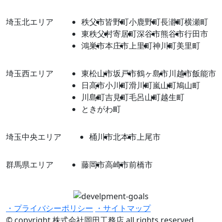
埼玉北エリア
秩父市
皆野町
小鹿野町
長瀞町
横瀬町
東秩父村
寄居町
深谷市
熊谷市
行田市
鴻巣市
本庄市
上里町
神川町
美里町
埼玉西エリア
東松山市
坂戸市
鶴ヶ島市
川越市
飯能市
日高市
小川町
滑川町
嵐山町
鳩山町
川島町
吉見町
毛呂山町
越生町
ときがわ町
埼玉中央エリア
桶川市
北本市
上尾市
群馬県エリア
藤岡市
高崎市
前橋市
・プライバシーポリシー
・サイトマップ
© copyright 株式会社岡田工務店 all rights reserved.