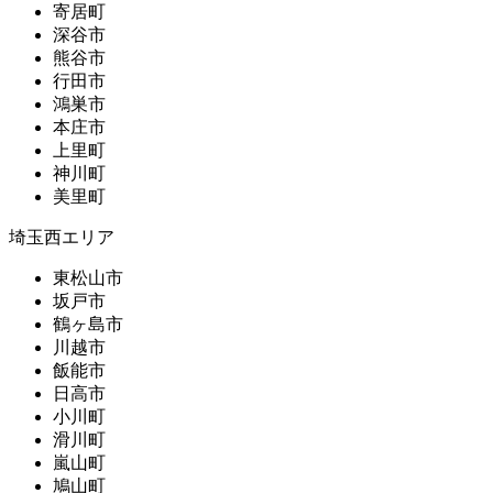
寄居町
深谷市
熊谷市
行田市
鴻巣市
本庄市
上里町
神川町
美里町
埼玉西エリア
東松山市
坂戸市
鶴ヶ島市
川越市
飯能市
日高市
小川町
滑川町
嵐山町
鳩山町