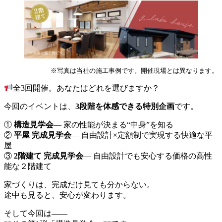
※写真は当社の施工事例です。開催現場とは異なります。
全3回開催。あなたはどれを選びますか？
今回のイベントは、
3段階を体感できる特別企画
です。
①
構造見学会
― 家の性能が決まる“中身”を知る
②
平屋 完成見学会
― 自由設計×定額制で実現する快適な平
屋
③
2階建て 完成見学会
― 自由設計でも安心する価格の高性
能な２階建て
家づくりは、完成だけ見ても分からない。
途中も見ると、安心が変わります。
そして今回は——