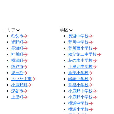
エリア
学区
秩父市
長瀞中学校
皆野町
荒川中学校
長瀞町
荒川西小学校
神川町
秩父第二中学校
横瀬町
花の木小学校
熊谷市
上里北中学校
児玉郡
賀美小学校
さいたま市
幡羅中学校
小鹿野町
常盤小学校
深谷市
小鹿野中学校
上里町
小鹿野小学校
横瀬中学校
横瀬小学校