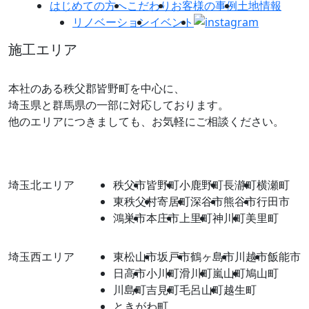
はじめての方へ
こだわり
お客様の事例
土地情報
リノベーション
イベント
施工エリア
本社のある秩父郡皆野町を中心に、
埼玉県と群馬県の一部に対応しております。
他のエリアにつきましても、お気軽にご相談ください。
埼玉北エリア
秩父市
皆野町
小鹿野町
長瀞町
横瀬町
東秩父村
寄居町
深谷市
熊谷市
行田市
鴻巣市
本庄市
上里町
神川町
美里町
埼玉西エリア
東松山市
坂戸市
鶴ヶ島市
川越市
飯能市
日高市
小川町
滑川町
嵐山町
鳩山町
川島町
吉見町
毛呂山町
越生町
ときがわ町